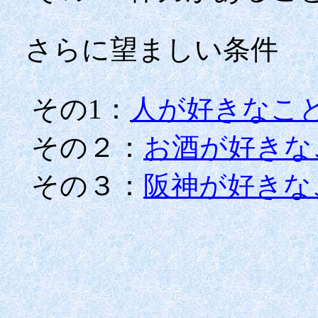
さらに望ましい条件
その
1：
人が好きなこ
その２：
お酒が好きな
その３：
阪神が好きな