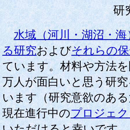
研
水域（河川・湖沼・海
る研究
および
それらの保
ています。材料や方法を
万人が面白いと思う研究
います（研究意欲のある
現在進行中の
プロジェク
いただけると幸いです。