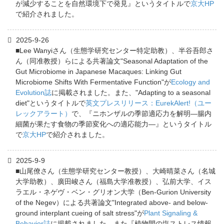
が減少することを自然環境下で発見』というタイトルで
京大HP
で紹介されました。
2025-9-26
■Lee Wanyiさん（生態学研究センター特定助教）、半谷吾郎さ
ん（同准教授）らによる共著論文"Seasonal Adaptation of the
Gut Microbiome in Japanese Macaques: Linking Gut
Microbiome Shifts With Fermentative Function"が
Ecology and
Evolution誌
に掲載されました。また、"Adapting to a seasonal
diet"というタイトルで
英文プレスリリース：EurekAlert!（ユー
レックアラート）
で、『ニホンザルの季節適応力を解明―腸内
細菌が果たす食物の季節変化への適応能力―』というタイトル
で
京大HP
で紹介されました。
2025-9-9
■山尾僚さん（生態学研究センター教授）、大崎晴菜さん（名城
大学助教）、廣田峻さん（福島大学准教授）、弘前大学、イス
ラエル・ネゲヴ・ベン・グリオン大学（Ben-Gurion University
of the Negev）による共著論文"Integrated above- and below-
ground interplant cueing of salt stress"が
Plant Signaling &
Behavior誌
に掲載されました。また『植物間の塩ストレス情報