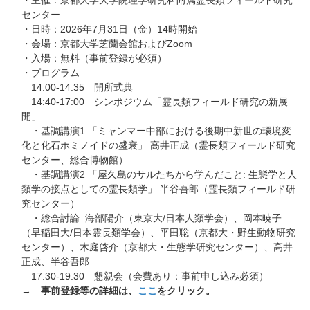
センター
・日時：2026年7月31日（金）14時開始
・会場：京都大学芝蘭会館およびZoom
・入場：無料（事前登録が必須）
・プログラム
14:00-14:35 開所式典
14:40-17:00 シンポジウム「霊長類フィールド研究の新展
開」
・基調講演1 「ミャンマー中部における後期中新世の環境変
化と化⽯ホミノイドの盛衰」 ⾼井正成（霊⻑類フィールド研究
センター、総合博物館）
・基調講演2 「屋久島のサルたちから学んだこと: 生態学と人
類学の接点としての霊長類学」 半⾕吾郎（霊⻑類フィールド研
究センター）
・総合討論: 海部陽介（東京大/日本人類学会）、岡本暁子
（早稲田大/日本霊長類学会）、平田聡（京都大・野生動物研究
センター）、木庭啓介（京都大・生態学研究センター）、高井
正成、半谷吾郎
17:30-19:30 懇親会（会費あり：事前申し込み必須）
→
事前登録等の詳細は、
ここ
をクリック。