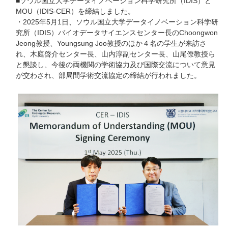
■ソウル国立大学データイノベーション科学研究所（IDIS）と
MOU（IDIS-CER）を締結しました。
・2025年5月1日、ソウル国立大学データイノベーション科学研
究所（IDIS）バイオデータサイエンスセンター長のChoongwon
Jeong教授、Youngsung Joo教授のほか４名の学生が来訪さ
れ、木庭啓介センター長、山内淳副センター長、山尾僚教授ら
と懇談し、今後の両機関の学術協力及び国際交流について意見
が交わされ、部局間学術交流協定の締結が行われました。