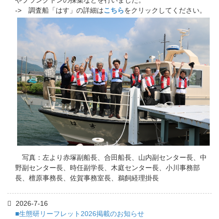
-> 調査船「はす」の詳細は
こちら
をクリックしてください。
写真：左より赤塚副船長、合田船長、山内副センター長、中
野副センター長、時任副学長、木庭センター長、小川事務部
長、檀原事務長、佐賀事務室長、鵜飼経理掛長
2026-7-16
■生態研リーフレット2026掲載のお知らせ