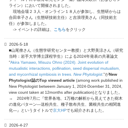
ライン）において開催されました。
現地会場２３人・オンライン１８人が参加し、生態研からは
合田幸子さん（生態研技術主任）と吉浪理美さん（同技術主
任）が参加しました。
-> イベントの詳細は、
こちら
をクリック
2026-5-18
■山尾僚さん（生態学研究センター教授）と大野美涼さん（研究
当時：岩手大学博士課程学生）による2024年発表の共著論文
"
Akira Yamawo, Misuzu Ohno (2024). Joint evolution of
mutualistic interactions, pollination, seed dispersal mutualism,
and mycorrhizal symbiosis in trees.
New Phytologist
."が
New
Phytologist誌のTop viewed article
(among work published in
New Phytologist betweem January 1, 2024-Dcember 31, 2024,
view count taken at 12months after publication)となりました。
→ 2024年7月に『世界各地、1万種の解析から見えてきた樹木
の進化パターン―送粉共生、種子散布共生、菌根共生の相関進
化―』というタイトルで
京大HP
でも紹介されました。
2026-4-27