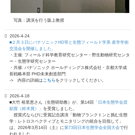
写真：講演を行う阪上教授
2026-4-24
■２月３日にパナソニックHD等と生態フィールド学系 産学学術
交流会を開催しました。
・主催: フィールド科学教育研究センター・野生動物研究センタ
ー・生態学研究センター
・共催: パナソニック ホールディングス株式会社・京都大学成
長戦略本部 PHD未来創造部門
-> 内容の詳細は
こちら
をクリックしてください。
2026-4-18
■大竹 裕里恵さん（生態研助教）が、第14回
「日本生態学会奨
励賞（鈴木賞）」
を受賞しました。
授賞式ならびに受賞記念講演「動物プランクトンと挑む生態
学：レトロスペクティブとモニタリングの統合を目指して」
は、2026年3月14日（土）に
第73回日本生態学会全国大会
で行
われました。