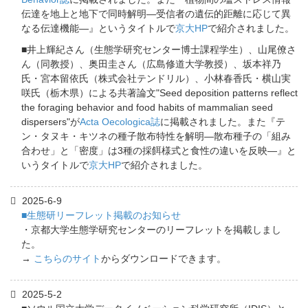
伝達を地上と地下で同時解明―受信者の遺伝的距離に応じて異
なる伝達機能―』というタイトルで
京大HP
で紹介されました。
■井上輝紀さん（生態学研究センター博士課程学生）、山尾僚さ
ん（同教授）、奥田圭さん（広島修道大学教授）、坂本祥乃
氏・宮本留依氏（株式会社テンドリル）、小林春香氏・横山実
咲氏（栃木県）による共著論文"Seed deposition patterns reflect
the foraging behavior and food habits of mammalian seed
dispersers"が
Acta Oecologica誌
に掲載されました。また『テ
ン・タヌキ・キツネの種子散布特性を解明―散布種子の「組み
合わせ」と「密度」は3種の採餌様式と食性の違いを反映―』と
いうタイトルで
京大HP
で紹介されました。
2025-6-9
■生態研リーフレット掲載のお知らせ
・京都大学生態学研究センターのリーフレットを掲載しまし
た。
→
こちらのサイト
からダウンロードできます。
2025-5-2