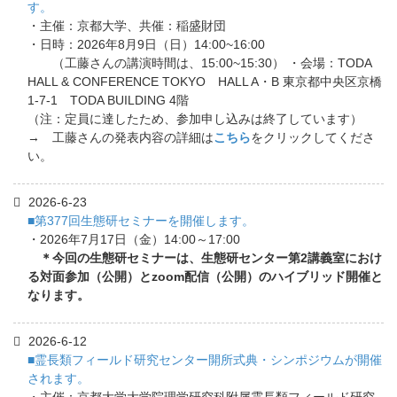
す。
・主催：京都大学、共催：稲盛財団
・日時：2026年8月9日（日）14:00~16:00
（工藤さんの講演時間は、15:00~15:30） ・会場：TODA
HALL & CONFERENCE TOKYO HALL A・B 東京都中央区京橋
1-7-1 TODA BUILDING 4階
（注：定員に達したため、参加申し込みは終了しています）
→ 工藤さんの発表内容の詳細は
こちら
をクリックしてくださ
い。
2026-6-23
■第377回生態研セミナーを開催します。
・2026年7月17日（金）14:00～17:00
＊今回の生態研セミナーは、生態研センター第2講義室におけ
る対面参加（公開）とzoom配信（公開）のハイブリッド開催と
なります。
2026-6-12
■霊長類フィールド研究センター開所式典・シンポジウムが開催
されます。
・主催：京都大学大学院理学研究科附属霊長類フィールド研究