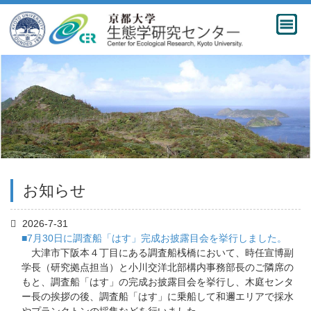
お知らせ
2026-7-31
■7月30日に調査船「はす」完成お披露目会を挙行しました。
大津市下阪本４丁目にある調査船桟橋において、時任宣博副
学長（研究拠点担当）と小川交洋北部構内事務部長のご隣席の
もと、調査船「はす」の完成お披露目会を挙行し、木庭センタ
ー長の挨拶の後、調査船「はす」に乗船して和邇エリアで採水
やプランクトンの採集などを行いました。