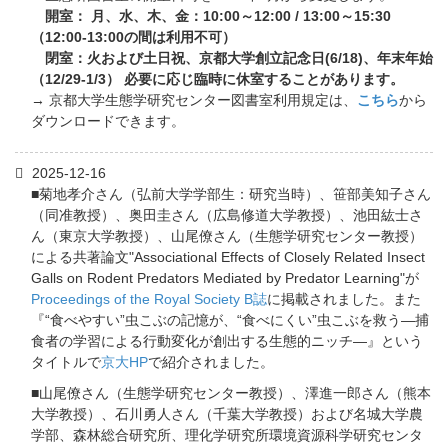
開室： 月、水、木、金：10:00～12:00 / 13:00～15:30
（12:00-13:00の間は利用不可）
閉室：火および土日祝、京都大学創立記念日(6/18)、年末年始
（12/29-1/3） 必要に応じ臨時に休室することがあります。
→ 京都大学生態学研究センター図書室利用規定は、
こちら
から
ダウンロードできます。
2025-12-16
■菊地孝介さん（弘前大学学部生：研究当時）、笹部美知子さん
（同准教授）、奥田圭さん（広島修道大学教授）、池田紘士さ
ん（東京大学教授）、山尾僚さん（生態学研究センター教授）
による共著論文"Associational Effects of Closely Related Insect
Galls on Rodent Predators Mediated by Predator Learning"が
Proceedings of the Royal Society B誌
に掲載されました。また
『“食べやすい”虫こぶの記憶が、“食べにくい”虫こぶを救う―捕
食者の学習による行動変化が創出する生態的ニッチ―』という
タイトルで
京大HP
で紹介されました。
■山尾僚さん（生態学研究センター教授）、澤進一郎さん（熊本
大学教授）、石川勇人さん（千葉大学教授）および名城大学農
学部、森林総合研究所、理化学研究所環境資源科学研究センタ