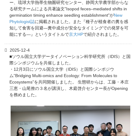
ー、琉球大学熱帯生物圏研究センター、静岡大学農学部からな
る研究チームによる共著論文"Isopod feces–mediated shifts in
germination timing enhance seedling establishment"が
New
Phytologist誌
に掲載されました。また『種子が植食者の糞を感
知して食害を回避―糞中成分が安全なタイミングでの発芽を可
能にする―』というタイトルで
京大HP
で紹介されました。
2025-12-4
■ソウル国立大学データイノベーション科学研究所（IDIS）と国
際シンポジウムを共催しました。
・12月3日にソウル国立大学（IDIS）と国際シンポジウ
ム“Bridging Multi-omics and Ecology: From Molecules to
Ecosystems”を共同開催しました。 生態研からは、工藤・本庄
三恵・山尾僚の３名が講演し、木庭啓介センター長がOpening
を務めました。