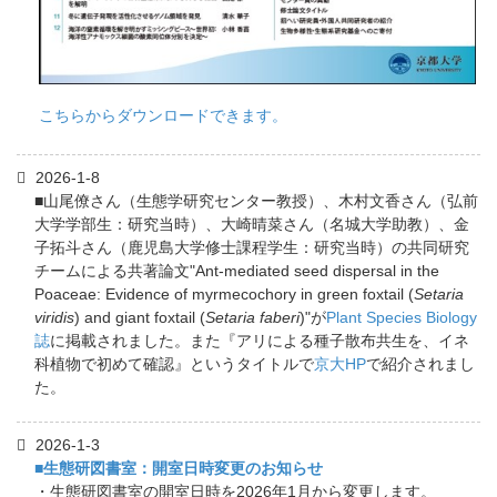
こちらからダウンロードできます。
2026-1-8
■山尾僚さん（生態学研究センター教授）、木村文香さん（弘前
大学学部生：研究当時）、大崎晴菜さん（名城大学助教）、金
子拓斗さん（鹿児島大学修士課程学生：研究当時）の共同研究
チームによる共著論文"Ant-mediated seed dispersal in the
Poaceae: Evidence of myrmecochory in green foxtail (
Setaria
viridis
) and giant foxtail (
Setaria faberi
)"が
Plant Species Biology
誌
に掲載されました。また『アリによる種子散布共生を、イネ
科植物で初めて確認』というタイトルで
京大HP
で紹介されまし
た。
2026-1-3
■生態研図書室：開室日時変更のお知らせ
・生態研図書室の開室日時を2026年1月から変更します。